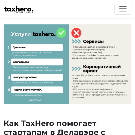
Как TaxHero помогает
стартапам в Делавэре с