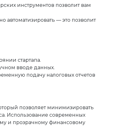
терских инструментов позволит вам
но автоматизировать — это позволит
оянии стартапа.
учном вводе данных.
ременную подачу налоговых отчетов
который позволяет минимизировать
еса. Использование современных
ьному и прозрачному финансовому