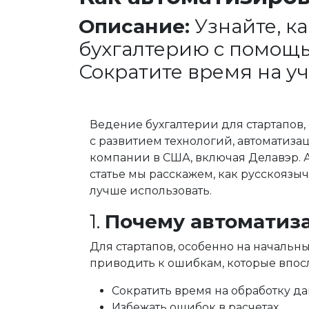
Описание:
Узнайте, к
бухгалтерию с помощью
Сократите время на уч
Ведение бухгалтерии для стартапов,
с развитием технологий, автоматизац
компании в США, включая Делавэр. А
статье мы расскажем, как русскоязы
лучше использовать.
1.
Почему автоматиза
Для стартапов, особенно на начальн
приводить к ошибкам, которые впосл
Сократить время на обработку да
Избежать ошибок в расчетах.