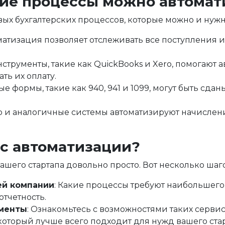
кие процессы можно автомат
вых бухгалтерских процессов, которые можно и нужн
оматизация позволяет отслеживать все поступления 
Инструменты, такие как QuickBooks и Xero, помогают 
ть их оплату.
ые формы, такие как 940, 941 и 1099, могут быть сда
to и аналогичные системы автоматизируют начислен
сс автоматизации?
ашего стартапа довольно просто. Вот несколько шаго
ей компании
: Какие процессы требуют наибольшего
отчетность.
менты
: Ознакомьтесь с возможностями таких сервисо
, который лучше всего подходит для нужд вашего стар