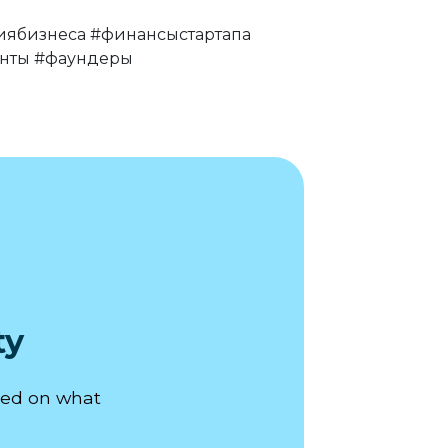
циябизнеса #финансыстартапа
енты #фаундеры
ty
used on what