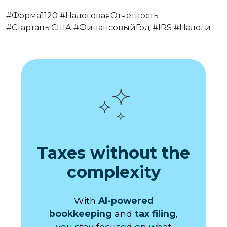
#Форма1120 #НалоговаяОтчетность
#СтартапыСША #ФинансовыйГод #IRS #Налоги
Taxes without the
complexity
With
AI-powered
bookkeeping
and
tax filing
,
you stay focused on what