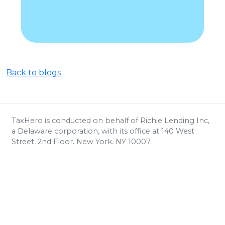
Back to blogs
TaxHero is conducted on behalf of Richie Lending Inc,
a Delaware corporation, with its office at 140 West
Street, 2nd Floor, New York, NY 10007.
The information provided by
TaxHero is for informational
purposes only and is not
intended as legal or tax
advice. Please consult a
licensed professional for
your specific needs.